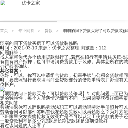
首页
专业问答
贷款
弱弱的问下贷款买房了可以贷款装修
弱弱的问下贷款买房了可以贷款装修吗
时间：
2021-03-10
来源：优卡之家整理
浏览量：112
问题解答：
找人家帮你代办个信用贷款就行了..若您在招行有申请住房按
有自有房产抵押，也可申请消费贷款用于装修。具体您所在的城
办行核实确认。
其它答案：
你好，可以。你可以申请组合贷款，初审手续与公积金贷款相同
时，要按照银行要求填写商业贷款部分的借款申请表并办理有关
位帐户。
【弱弱的问下贷款买房了可以贷款装修吗】针对此问题上面已为
定的独特性，每个人所遇情况细节不同，如果需要获得详细答案
相关问答
劳动法退休可以辞退吗
劳动法职工可以调动吗
劳动手册照片可以
劳动合同可以邮件签吗
有钱花还款失败可以再还款么？
为对方流
下班家里突发疾病抢救无效死亡是否可以认定工伤
贷款的房子还
一般贷款利率是多少?贷款是长期贷款还是短期贷款好
看过该问题的人还看了